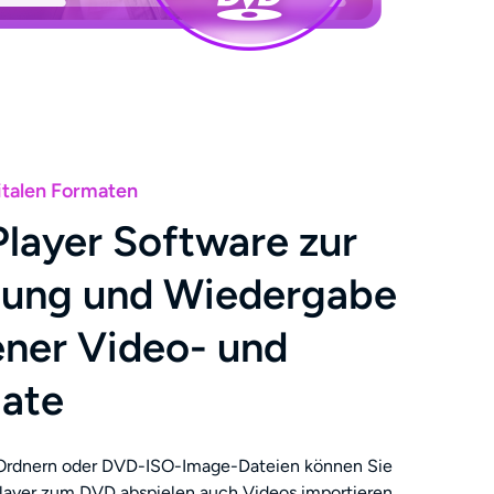
italen Formaten
layer Software zur
zung und Wiedergabe
ener Video- und
ate
rdnern oder DVD-ISO-Image-Dateien können Sie
layer zum DVD abspielen auch Videos importieren