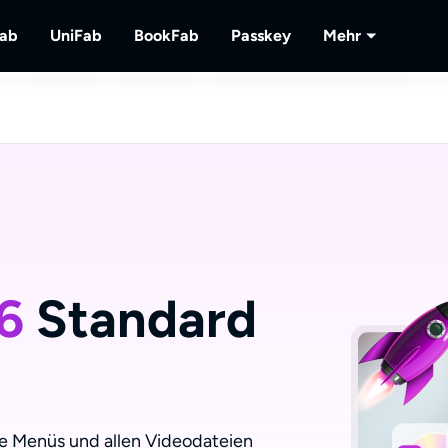
Fab
UniFab
BookFab
Passkey
Mehr
MusicFab
UniFab
BookFab
Passkey
PlayerFa
lu-
 herunterladen.
Streaming-Musik herunterladen.
Kl-betriebener Video/Audio Enhancer.
Die ultimative Lösung für E-Books, Manga
DVD/Blu-ray/UHD-Discs e
Wiedergabe
Hörbücher.
lokalem/St
RecordFa
Streaming-
 6
Standard
e Menüs und allen Videodateien