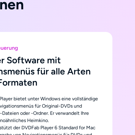
onen
euerung
r Software mit
nsmenüs für alle Arten
Formaten
layer bietet unter Windows eine vollständige
igationsmenüs für Original-DVDs und
Dateien oder -Ordner. Er verwandelt Ihre
kinoähnliches Heimkino.
tützt der DVDFab Player 6 Standard for Mac
ergabe von Navigationsmenüs für DVDs und