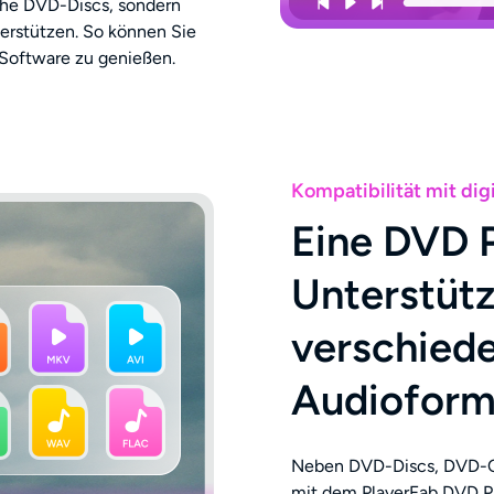
che DVD-Discs, sondern
rstützen. So können Sie
 Software zu genießen.
Kompatibilität mit dig
Eine DVD P
Unterstüt
verschied
Audioform
Neben DVD-Discs, DVD-O
mit dem PlayerFab DVD P