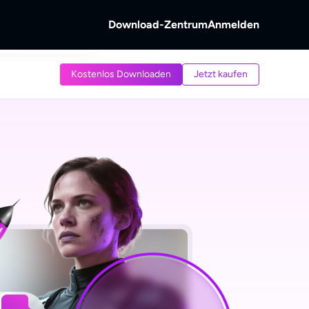
Download-Zentrum
Anmelden
b
Kostenlos Downloaden
Jetzt kaufen
s &
ntschlüsseln.
 von Discs und
reaming-Video.
b
Videos aufnehmen.