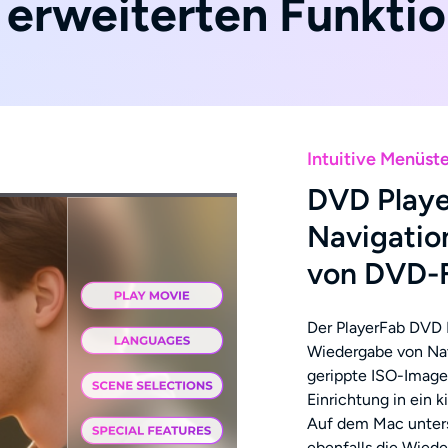
 erweiterten Funkti
Intuitive Menüst
DVD Playe
Navigatio
von DVD-
Der PlayerFab DVD P
Wiedergabe von Nav
gerippte ISO-Image-
Einrichtung in ein 
Auf dem Mac unters
ebenfalls die Wied