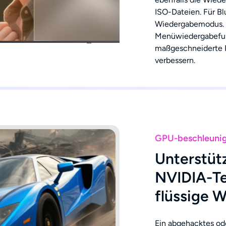
ISO-Dateien. Für Bl
Wiedergabemodus. 
Menüwiedergabefunk
maßgeschneiderte F
verbessern.
GPU-beschleuni
Unterstüt
NVIDIA-Te
flüssige 
Ein abgehacktes ode