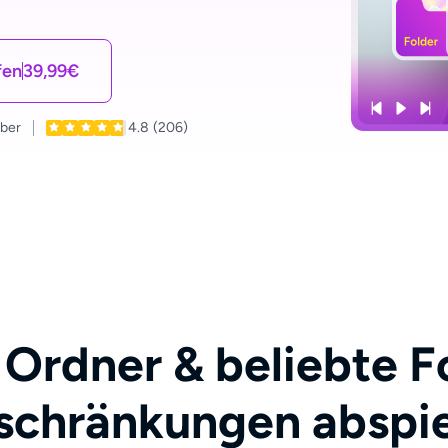
fen
39,99€
uber
4.8
(206)
 Ordner & beliebte 
schränkungen abspi