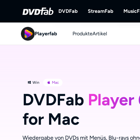
DVDFab
StreamFab
Music
Playerfab
Produkte
DVDFab
Artikel
StreamFab
Umfassende Lösungen für DVD/B
Streaming-Videos
ray/UHD.
Win
Mac
DVDFab
Player
for Mac
Wiedergabe von DVDs mit Menüs, Blu-rays ohn