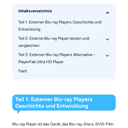
Inhaltsverzeichnis
Teil 1: Externer Blu-ray Players Geschichte und 
Entwicklung
Teil 2: Externe Blu-ray Player testen und 
vergleichen
Teil 3: Externer Blu-ray Players Alternative：
2.1 MD-8107-U3YC-UHDB-S 
PlayerFab Ultra HD Player
2.2 MD-8107-U3YC-BDRW-K
Fazit
2.3 Panasonic DP-UB820EB
3.1 Features von PlayerFab Ultra HD Player
2.4 Sony UBP-X700
3.2 Schritt-für-Schritt Anleitung für PlayerFab 
Ultra HD Player
Teil 1: Externer Blu-ray Players
Geschichte und Entwicklung
Blu-ray Player ist das Gerät, das Blu-ray-Discs, DVD-Film-