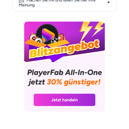
Machen Sie mit und teilen Sie hier Ihre
– darunter praxisorientierte
Meinung.
Beiträge wie „Regioncode
umgehen: Japanische Blu-rays
auf europäischen Playern“,
„Firmware-Tuning für flüssige
UHD-Wiedergabe“ und „So
spielen Sie Import-Discs wie
Naruto Shippuden oder Studio-
Ghibli-Filme ruckelfrei ab“. Als
aktives Mitglied der Fandom-
Community teilt Jana regelmäßig
Schritt-für-Schritt-Anleitungen,
beantwortet Fragen aus erster
Hand und hilft anderen Heimkino-
Fans, das Maximum aus ihren
Playern herauszuholen. Viele ihrer
Tipps haben den Weg in
Sammlungen von Anime-, J-
Drama- und Arthouse-Fans
gefunden. „Ein paar Klicks, die
richtigen Einstellungen, und