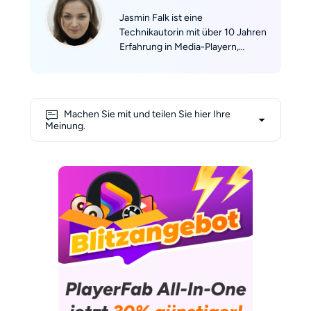
Jasmin Falk ist eine
Technikautorin mit über 10 Jahren
Erfahrung in Media-Playern,
Mobilgeräten und internationaler
Disc-Kompatibilität. Sie hat für
HeimkinoMagazin, Netzpiloten
und StreamingToday geschrieben
Machen Sie mit und teilen Sie hier Ihre
– darunter praxisorientierte
Meinung.
Beiträge wie „Regioncode
umgehen: Japanische Blu-rays
auf europäischen Playern“,
„Firmware-Tuning für flüssige
UHD-Wiedergabe“ und „So
spielen Sie Import-Discs wie
Naruto Shippuden oder Studio-
Ghibli-Filme ruckelfrei ab“. Als
aktives Mitglied der Fandom-
Community teilt Jana regelmäßig
Schritt-für-Schritt-Anleitungen,
beantwortet Fragen aus erster
Hand und hilft anderen Heimkino-