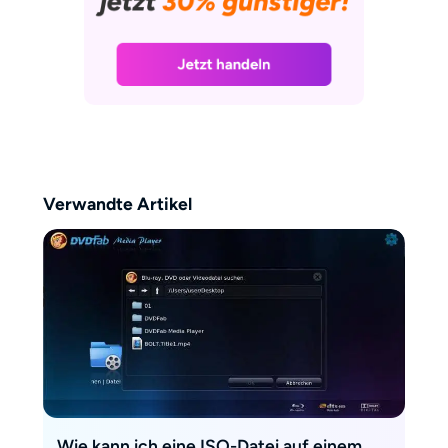
Fans, das Maximum aus ihren
Playern herauszuholen. Viele ihrer
Tipps haben den Weg in
Sammlungen von Anime-, J-
Drama- und Arthouse-Fans
gefunden. „Ein paar Klicks, die
richtigen Einstellungen, und
schon spielt der Player alles –
völlig egal, woher die Disc
Verwandte Artikel
kommt.“
Wie kann ich eine ISO-Datei auf einem