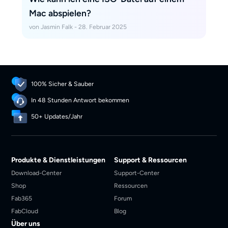
Mac abspielen?
von Jasmin Falk - 28. Februar 2025
100% Sicher & Sauber
In 48 Stunden Antwort bekommen
50+ Updates/Jahr
Produkte & Dienstleistungen
Support & Ressourcen
Download-Center
Support-Center
Shop
Ressourcen
Fab365
Forum
FabCloud
Blog
Über uns