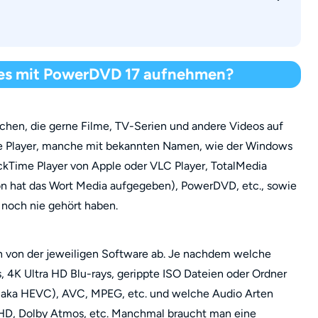
n sind
r es mit PowerDVD 17 aufnehmen?
schen, die gerne Filme, TV-Serien und andere Videos auf
re Player, manche mit bekannten Namen, wie der Windows
ckTime Player von Apple oder VLC Player, TotalMedia
ion hat das Wort Media aufgegeben), PowerDVD, etc., sowie
 noch nie gehört haben.
n von der jeweiligen Software ab. Je nachdem welche
, 4K Ultra HD Blu-rays, gerippte ISO Dateien oder Ordner
5 (aka HEVC), AVC, MPEG, etc. und welche Audio Arten
eHD, Dolby Atmos, etc. Manchmal braucht man eine