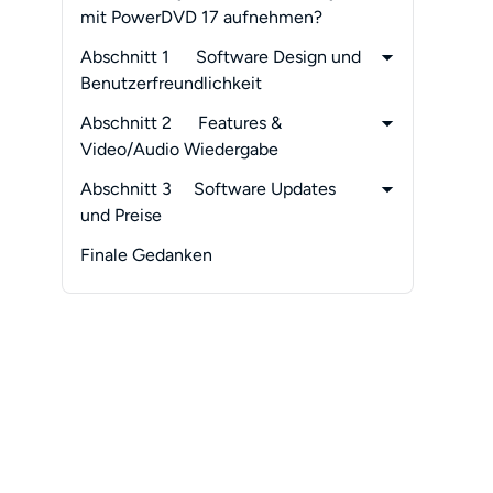
mit PowerDVD 17 aufnehmen?
Abschnitt 1 Software Design und
Benutzerfreundlichkeit
-
PlayerFab Ultra HD Player
Abschnitt 2 Features &
-
PowerDVD 17
Video/Audio Wiedergabe
-
Zusammenfassung
-
PlayerFab Ultra HD Player
Abschnitt 3 Software Updates
-
PowerDVD 17
und Preise
-
Andere Unterschiede, die mir bisher
-
PowerDVD 17
Finale Gedanken
aufgefallen sind
-
PlayerFab Ultra HD Player
-
Zusammenfassung