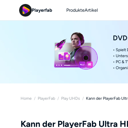
Playerfab
Produkte
Artikel
DVDF
• Spiel
• Unter
• PC & T
• Organi
Home
/
PlayerFab
/
Play UHDs
/
Kann der PlayerFab Ul
Kann der PlayerFab Ultra 