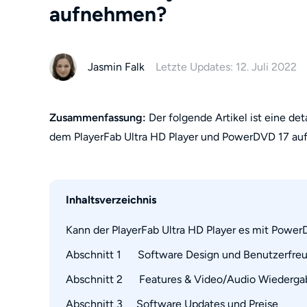
aufnehmen?
Jasmin Falk
Letzte Updates: 12. Juli 2022
Zusammenfassung:
Der folgende Artikel ist eine de
dem PlayerFab Ultra HD Player und PowerDVD 17 auf
Inhaltsverzeichnis
Kann der PlayerFab Ultra HD Player es mit Pow
Abschnitt 1      Software Design und Benutzerfre
Abschnitt 2      Features & Video/Audio Wiederg
PlayerFab Ultra HD Player
PowerDVD 17
Abschnitt 3     Software Updates und Preise
PlayerFab Ultra HD Player