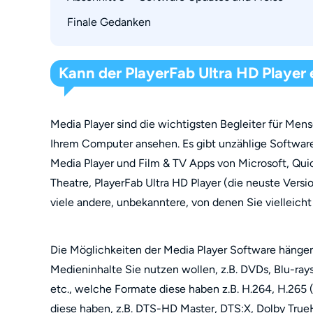
Zusammenfassung
PowerDVD 17
Finale Gedanken
PowerDVD 17
Andere Unterschiede, die mir bisher aufgefalle
PlayerFab Ultra HD Player
Zusammenfassung
Kann der PlayerFab Ultra HD Playe
Media Player sind die wichtigsten Begleiter für Men
Ihrem Computer ansehen. Es gibt unzählige Softwa
Media Player und Film & TV Apps von Microsoft, Qui
Theatre, PlayerFab Ultra HD Player (die neuste Vers
viele andere, unbekanntere, von denen Sie vielleicht
Die Möglichkeiten der Media Player Software hänge
Medieninhalte Sie nutzen wollen, z.B. DVDs, Blu-rays
etc., welche Formate diese haben z.B. H.264, H.26
diese haben, z.B. DTS-HD Master, DTS:X, Dolby Tru